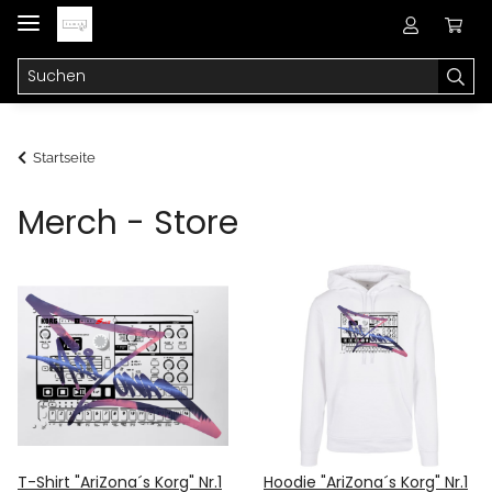
Startseite
Merch - Store
T-Shirt "AriZona´s Korg" Nr.1
Hoodie "AriZona´s Korg" Nr.1