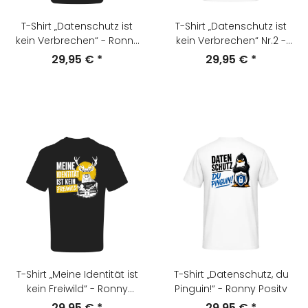
T-Shirt „Datenschutz ist
T-Shirt „Datenschutz ist
kein Verbrechen“ - Ronny
kein Verbrechen“ Nr.2 -
Positiv
Ronny Positiv
29,95 €
*
29,95 €
*
T-Shirt „Meine Identität ist
T-Shirt „Datenschutz, du
kein Freiwild“ - Ronny
Pinguin!“ - Ronny Positv
Positiv
29,95 €
*
29,95 €
*