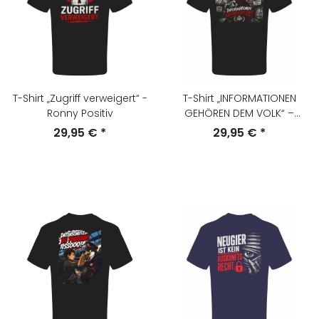
T-Shirt „Zugriff verweigert“ -
T-Shirt „INFORMATIONEN
Ronny Positiv
GEHÖREN DEM VOLK“ –
Ronny Positiv
29,95 €
*
29,95 €
*