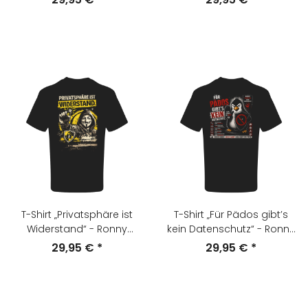
T-Shirt „Privatsphäre ist
T-Shirt „Für Pädos gibt’s
Widerstand“ - Ronny
kein Datenschutz“ - Ronny
Positiv
Positiv
29,95 €
*
29,95 €
*