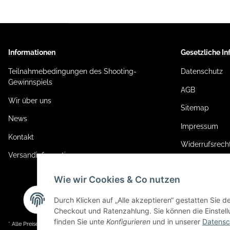
Informationen
Gesetzliche I
Teilnahmebedingungen des Shooting-
Datenschutz
Gewinnspiels
AGB
Wir über uns
Sitemap
News
Impressum
Kontakt
Widerrufsrech
Versandinformationen
Wie wir Cookies & Co nutzen
Durch Klicken auf „Alle akzeptieren“ gestatten Sie 
Checkout und Ratenzahlung. Sie können die Einstellu
finden Sie unte
Konfigurieren
und in unserer
Datensc
* Alle Preise inkl. gesetzlicher USt., zzgl.
Versand