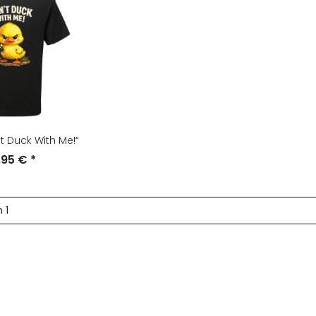
't Duck With Me!“
,95 €
*
n 1