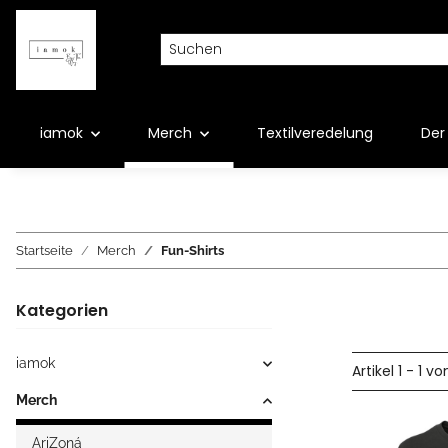
iamok
Merch
Textilveredelung
Der 
Startseite
Merch
Fun-Shirts
Kategorien
iamok
Artikel 1 - 1 vo
Merch
AriZoná