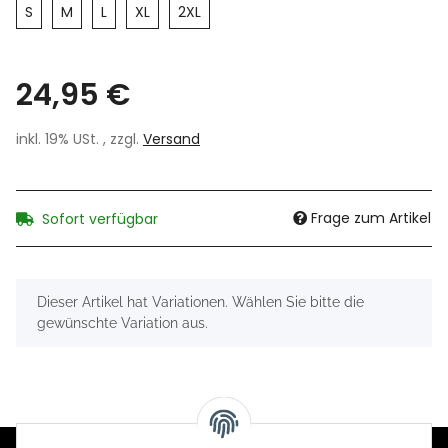
S
M
L
XL
2XL
24,95 €
inkl. 19% USt. , zzgl.
Versand
Frage zum Artikel
Sofort verfügbar
x
Dieser Artikel hat Variationen. Wählen Sie bitte die
gewünschte Variation aus.