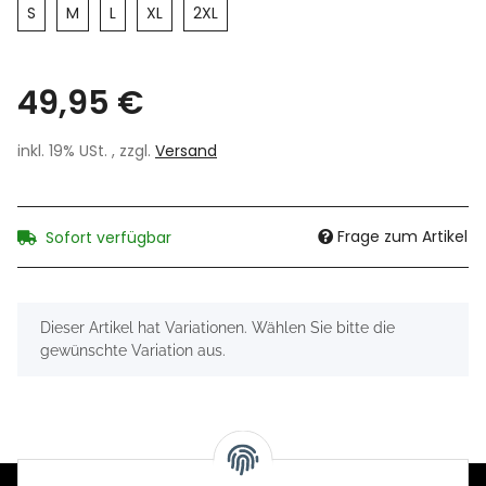
S
M
L
XL
2XL
49,95 €
inkl. 19% USt. , zzgl.
Versand
Frage zum Artikel
Sofort verfügbar
x
Dieser Artikel hat Variationen. Wählen Sie bitte die
gewünschte Variation aus.