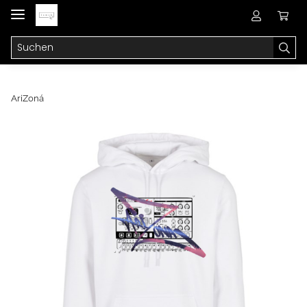
AriZoná