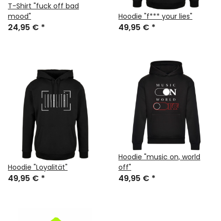
T-Shirt "fuck off bad
mood"
Hoodie "f*** your lies"
24,95 €
*
49,95 €
*
Hoodie "music on, world
Hoodie "Loyalität"
off"
49,95 €
*
49,95 €
*