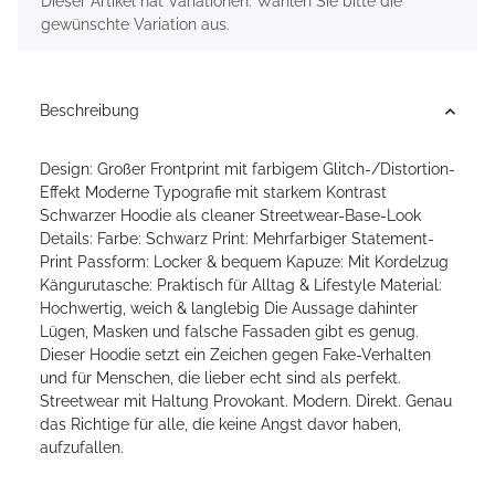
x
Dieser Artikel hat Variationen. Wählen Sie bitte die
gewünschte Variation aus.
Beschreibung
Design: Großer Frontprint mit farbigem Glitch-/Distortion-
Effekt Moderne Typografie mit starkem Kontrast
Schwarzer Hoodie als cleaner Streetwear-Base-Look
Details: Farbe: Schwarz Print: Mehrfarbiger Statement-
Print Passform: Locker & bequem Kapuze: Mit Kordelzug
Kängurutasche: Praktisch für Alltag & Lifestyle Material:
Hochwertig, weich & langlebig Die Aussage dahinter
Lügen, Masken und falsche Fassaden gibt es genug.
Dieser Hoodie setzt ein Zeichen gegen Fake-Verhalten
und für Menschen, die lieber echt sind als perfekt.
Streetwear mit Haltung Provokant. Modern. Direkt. Genau
das Richtige für alle, die keine Angst davor haben,
aufzufallen.