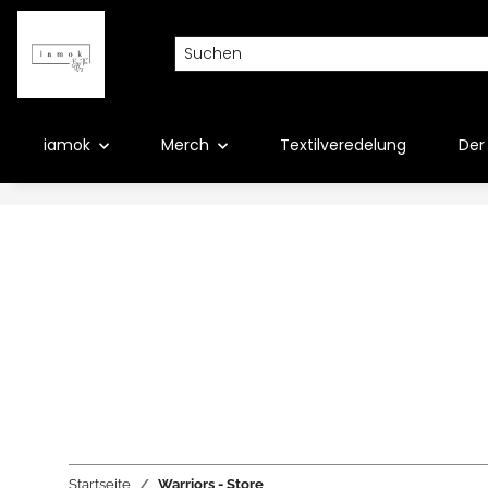
iamok
Merch
Textilveredelung
Der 
Startseite
Warriors - Store