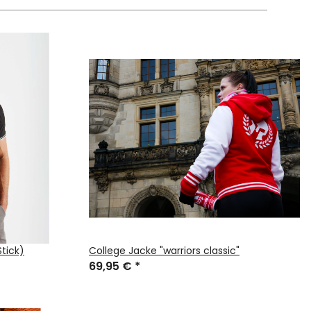
Stick)
College Jacke "warriors classic"
69,95 €
*