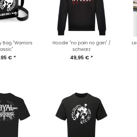
 Bag "Warriors
Hoodie "no pain no gain" /
Le
assic"
schwarz
,95 €
*
49,95 €
*