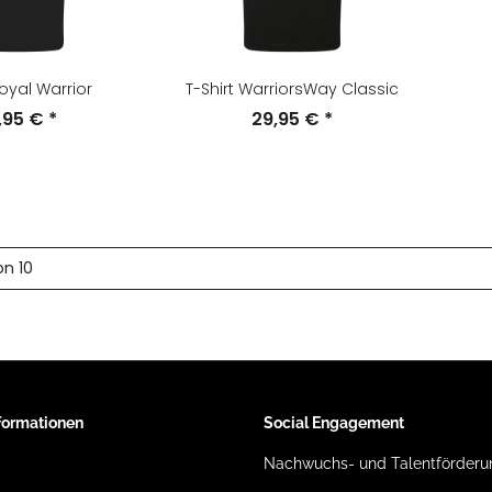
Loyal Warrior
T-Shirt WarriorsWay Classic
,95 €
*
29,95 €
*
on 10
nformationen
Social Engagement
Nachwuchs- und Talentförderu