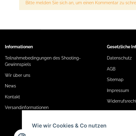
x
Bitte melden Sie sich an, um einen Kommentar zu schre
Informationen
Gesetzliche I
Teilnahmebedingungen des Shooting-
Datenschutz
Gewinnspiels
AGB
Wir über uns
Sitemap
News
Impressum
Kontakt
Widerrufsrech
Versandinformationen
Wie wir Cookies & Co nutzen