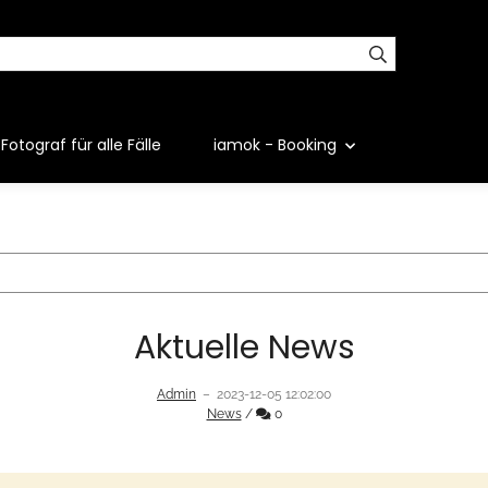
Fotograf für alle Fälle
iamok - Booking
Aktuelle News
Admin
–
2023-12-05 12:02:00
Kommentare
News
/
0